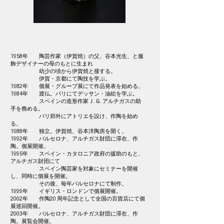
1958年 陶芸作家（伊賀焼）の父、谷本光生、と服
飾デザイナーの母のもとに生まれ
幼少の頃から伊賀焼と接する。
伊賀・京都にて陶技を学ぶ。
1982年 個展・グループ展にて作品発表を始める。
1984年 渡仏。パリにてデッサン・油絵を学ぶ。
スペインの造形作家Ｊ.Ｇ. アルチガスの助
手を務める。
パリ郊外にアトリエを設け、作陶を始め
る。
1988年 独立。伊賀焼、谷本洋陶房を開く。
1992年 バルセロナ、アルチガス財団に滞在、作
陶。個展開催。
1995年 スペイン・カタロニア政府の援助のもと、
アルチガス財団にて
スペイン陶芸家を対象にセミナーを開催
し、同時に個展を開催。
その後、毎年バルセロナにて制作。
1999年 イギリス・ロンドンで個展開催。
2002年 作陶20 周年記念として全国の百貨店にて個
展巡回開催。
2003年 バルセロナ、アルチガス財団に滞在、作
陶。展覧会開催。