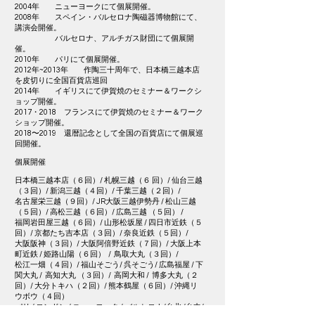
2004年 ニューヨークにて個展開催。
2008年 スペイン・バルセロナ陶磁器博物館にて、
講演会開催。
バルセロナ、アルチガス財団にて個展開
催。
2010年 パリにて個展開催。
2012年~2013年 作陶三十周年で、日本橋三越本店
を皮切りに全国百貨店巡回
2014年 イギリスにて伊賀焼のセミナー＆ワークシ
ョップ開催。
2017・2018 フランスにて伊賀焼のセミナー＆ワーク
ショップ開催。
2018〜2019 還暦記念として全国の百貨店にて個展巡
回開催。
個展開催
日本橋三越本店（６回）/ 札幌三越（６ 回）/ 仙台三越
（３回）/ 新潟三越（４回）/ 千葉三越（２回）/
名古屋栄三越（９回）/ JR大阪三越伊勢丹 / 松山三越
（５回）/ 高松三越（６回）/ 広島三越 （５回） /
福岡岩田屋三越（６回）/ 山形松坂屋 / 四日市近鉄（５
回）/ 京都たち吉本店（３回）/ 奈良近鉄（５回）/
大阪阪神（３回）/ 大阪阿倍野近鉄（７回）/ 大阪上本
町近鉄 / 姫路山陽（６回） / 鳥取大丸（３回）/
松江一畑（４回）/ 福山そごう/ 呉そごう/ 広島福屋 / 下
関大丸 / 高知大丸 （３回）/ 高岡大和 / 博多大丸（２
回）/ 大分トキハ（２回）/ 熊本鶴屋（６回）/ 沖縄リ
ウボウ（４回）
パリ / ロンドン / ニューヨーク / バルセロナ/台北 /台中/